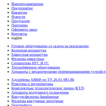
Импортозамещение
Предприятие
Вакансии
Новости
Продукция
Партнеры
Оформить заказ
Контакты
english
Готовое оборудование со склада на реализацию
Колонная аппаратура
Емкостная аппаратура
Фильтры емкостные
Сепараторы НГС И ГС
Теплообменное оборудование
Аппараты с механическими перемешивающими устройст
Адсорберы АВКФ по ТУ-26-01-981-86
Реакторы и регенераторы
Комплектные технологические линии (КТЛ)
Аппараты воздушного охлаждения
Вакуум-фильтры барабанные
Фильтры вакуумные ленточные
Центрифуги