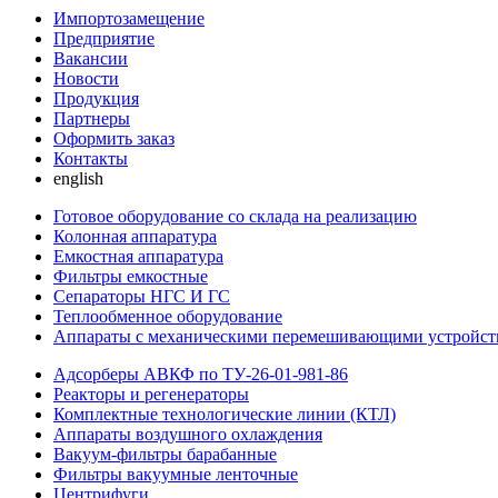
Импортозамещение
Предприятие
Вакансии
Новости
Продукция
Партнеры
Оформить заказ
Контакты
english
Готовое оборудование со склада на реализацию
Колонная аппаратура
Емкостная аппаратура
Фильтры емкостные
Сепараторы НГС И ГС
Теплообменное оборудование
Аппараты с механическими перемешивающими устройст
Адсорберы АВКФ по ТУ-26-01-981-86
Реакторы и регенераторы
Комплектные технологические линии (КТЛ)
Аппараты воздушного охлаждения
Вакуум-фильтры барабанные
Фильтры вакуумные ленточные
Центрифуги