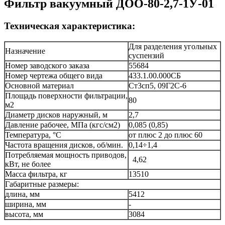
Фильтр вакуумный ДОО-80-2,7-1У-01
Техническая характеристика:
Для разделения угольных
Назначение
суспензий
Номер заводского заказа
55684
Номер чертежа общего вида
433.1.00.000СБ
Основной материал
Ст3сп5, 09Г2С-6
Площадь поверхности фильтрации,
80
м2
Диаметр дисков наружный, м
2,7
Давление рабочее, МПа (кгс/см2)
0,085 (0,85)
Температура, °С
от плюс 2 до плюс 60
Частота вращения дисков, об/мин.
0,14÷1,4
Потребляемая мощность приводов,
4,62
кВт, не более
Масса фильтра, кг
13510
Габаритные размеры:
длина, мм
5412
ширина, мм
-
высота, мм
3084