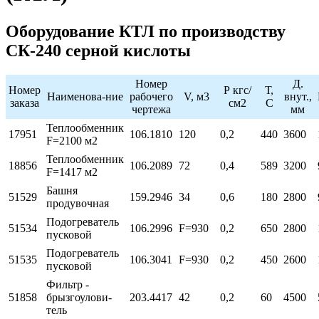
Оборудование КТЛ по производству
СК-240 серной кислоты
Номер
Д.
Номер
Р кгс/
Т,
Наименова-ние
рабочего
V, м3
внут.,
заказа
см2
С
чертежа
мм
Теплообменник
17951
106.1810
120
0,2
440
3600
F=2100 м2
Теплообменник
18856
106.2089
72
0,4
589
3200
F=1417 м2
Башня
51529
159.2946
34
0,6
180
2800
продувочная
Подогреватель
51534
106.2996
F=930
0,2
650
2800
пусковой
Подогреватель
51535
106.3041
F=930
0,2
450
2600
пусковой
Фильтр -
51858
брызгоулови-
203.4417
42
0,2
60
4500
тель