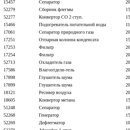
15457
Сепаратор
20
52279
Сборник флегмы
15
52277
Конвертор СО 2 ступ.
15
15466
Подогреватель питательной воды
11
17061
Сепаратор природного газа
20
17251
Отпарная колонна конденсата
15
17253
Фильтр
20
17254
Фильтр
20
52713
Охладитель газа
20
17586
Влагоотдели-тель
20
17898
Глушитель шума
20
17899
Глушитель шума
20
18121
Ресивер воздуха
20
18605
Конвертор метана
15
51248
Сепаратор
16
52268
Генератор
15
52269
Дефлегматор
10