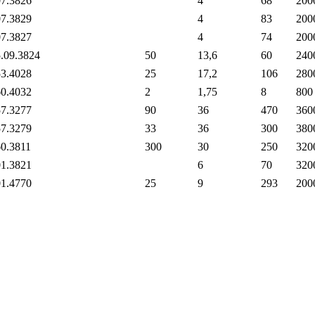
7.3826
4
68
200
7.3829
4
83
200
7.3827
4
74
200
.09.3824
50
13,6
60
240
3.4028
25
17,2
106
280
0.4032
2
1,75
8
800
7.3277
90
36
470
360
7.3279
33
36
300
380
0.3811
300
30
250
320
1.3821
6
70
320
1.4770
25
9
293
200