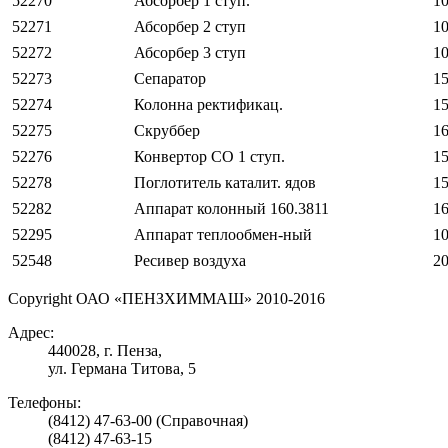
52270
Абсорбер 1 ступ.
10
52271
Абсорбер 2 ступ
10
52272
Абсорбер 3 ступ
10
52273
Сепаратор
15
52274
Колонна ректификац.
15
52275
Скруббер
16
52276
Конвертор СО 1 ступ.
15
52278
Поглотитель каталит. ядов
15
52282
Аппарат колонный 160.3811
16
52295
Аппарат теплообмен-ный
10
52548
Ресивер воздуха
20
Copyright ОАО «ПЕНЗХИММАШ» 2010-2016
Адрес:
440028, г. Пенза,
ул. Германа Титова, 5
Телефоны:
(8412) 47-63-00 (Справочная)
(8412) 47-63-15