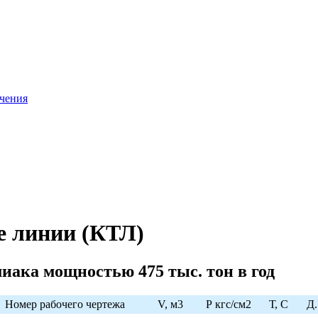
ачения
е линии (КТЛ)
иака мощностью 475 тыс. тон в год
Номер рабочего чертежа
V, м3
Р кгс/см2
Т, С
Д.