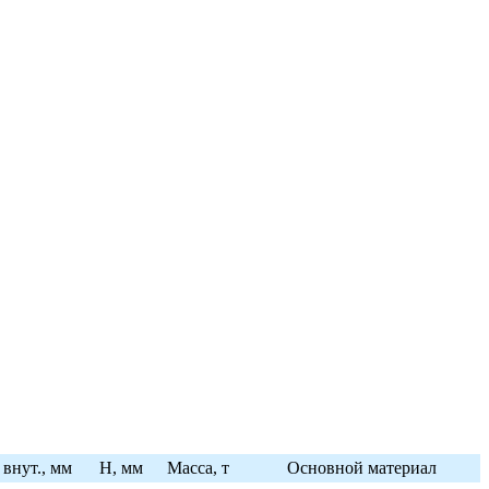
 внут., мм
Н, мм
Масса, т
Основной материал