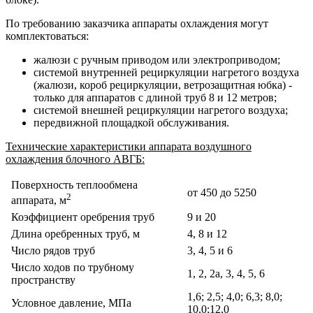
По требованию заказчика аппараты охлаждения могут
комплектоваться:
жалюзи с ручным приводом или электроприводом;
системой внутренней рециркуляции нагретого воздуха
(жалюзи, короб рециркуляции, ветрозащитная юбка) -
только для аппаратов с длиной труб 8 и 12 метров;
системой внешней рециркуляции нагретого воздуха;
передвижной площадкой обслуживания.
Технические характеристики аппарата воздушного
охлаждения блочного АВГБ:
Поверхность теплообмена
от 450 до 5250
2
аппарата, м
Коэффициент оребрения труб
9 и 20
Длина оребренных труб, м
4, 8 и 12
Число рядов труб
3, 4, 5 и 6
Число ходов по трубному
1, 2, 2а, 3, 4, 5, 6
пространству
1,6; 2,5; 4,0; 6,3; 8,0;
Условное давление, МПа
10,0;12,0