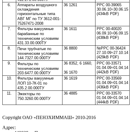
6.
Аппараты воздушного
36 1261
РРС 00-39065
охлаждения
30.06.10÷30.06.15
горизонтальные типа
(434kB PDF)
АВГ МГ
по ТУ
3612-001-
75267471-2008
7.
Фильтры вакуумные
36 1611
РРС 00-40020
06.09.10÷06.09.15
барабанные
по
(438kB PDF)
техническим условиям
431.33.00.000ТУ
8.
36 8800
№РРС 00-36424
Печи трубчатые
по
27.10.09÷27.10.14
техническим условиям
(429kB PDF)
144.7327.00.000ТУ
9.
36 8352, 6 1660,
РРС 00-33571
Фильтры
по
01.04.09÷01.04.14
техническим условиям
(442kB PDF)
36 1670
203.6477.00.000ТУ
10.
Фильтры вакуумные
36 1619
РРС 00-33569
01.04.09÷01.04.14
ЛОП 10-7К-01
по
(436kB PDF)
435.2.00.000ТУ
11.
36 4885
РРС 00-33570
Эжекторы
по
01.04.09÷01.04.14
750.3260.00.000ТУ
(444kB PDF)
Copyright ОАО «ПЕНЗХИММАШ» 2010-2016
Адрес: