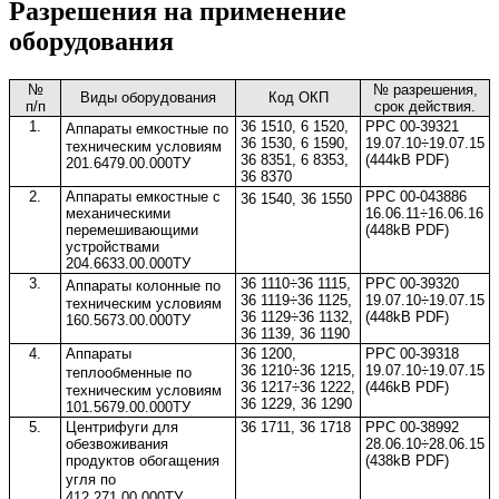
Разрешения на применение
оборудования
№
№ разрешения,
Виды оборудования
Код ОКП
п/п
срок действия.
1.
36 1510, 6 1520,
РРС 00-39321
Аппараты емкостные
по
36 1530, 6 1590,
19.07.10÷19.07.15
техническим условиям
36 8351, 6 8353,
(444kB PDF)
201.6479.00.000ТУ
36 8370
2.
Аппараты емкостные с
РРС 00-043886
36
1540
,
36
1550
механическими
16.06.11
÷16.06.16
перемешивающими
(448kB PDF)
устройствами
204.6633.00.000ТУ
3.
36 1110÷36 1115,
РРС 00-39320
Аппараты колонные
по
36 1119÷36 1125,
19.07.10÷19.07.15
техническим условиям
36 1129÷36 1132,
(448kB PDF)
160.5673.00.000ТУ
36 1139, 36 1190
4.
Аппараты
36 1200,
РРС 00-39318
36 1210÷36 1215,
19.07.10÷19.07.15
теплообменные
по
36 1217÷36 1222,
(446kB PDF)
техническим условиям
36 1229, 36 1290
101.5679.00.000ТУ
5.
Центрифуги для
36 1711, 36 1718
РРС 00-38992
обезвоживания
28.06.10÷28.06.15
продуктов обогащения
(438kB PDF)
угля
по
412.271.00.000ТУ