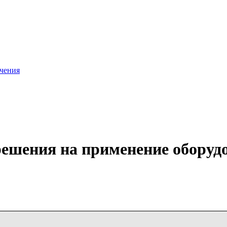
ачения
решения на применение оборуд