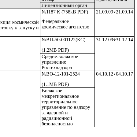
Лицензионный орган
№1187 К (758kB PDF)
21.09.09
÷
21.09.14
Федеральное
укция космической
космическое агентство
товку к запуску и
№ВП-50-001122(КС)
31.12.09
÷
31.12.14
(1.2MB PDF)
Средне-волжское
управление
Ростехнадзора
№ВО-12-101-2524
04.10.12
÷
04.10.17
(1.1MB PDF)
Волжское
межрегиональное
территориальное
управление по надзору
за ядерной и
радиационной
безопасностью