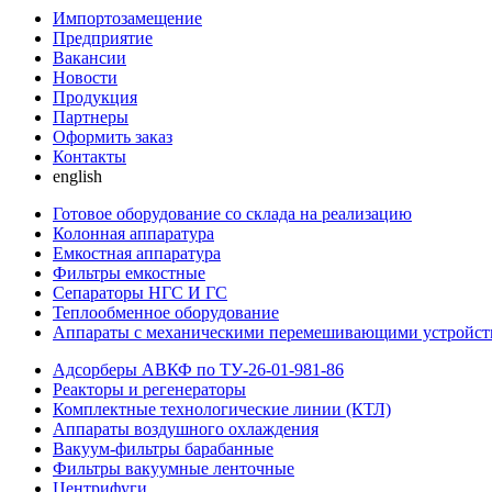
Импортозамещение
Предприятие
Вакансии
Новости
Продукция
Партнеры
Оформить заказ
Контакты
english
Готовое оборудование со склада на реализацию
Колонная аппаратура
Емкостная аппаратура
Фильтры емкостные
Сепараторы НГС И ГС
Теплообменное оборудование
Аппараты с механическими перемешивающими устройст
Адсорберы АВКФ по ТУ-26-01-981-86
Реакторы и регенераторы
Комплектные технологические линии (КТЛ)
Аппараты воздушного охлаждения
Вакуум-фильтры барабанные
Фильтры вакуумные ленточные
Центрифуги