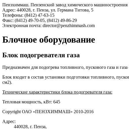
Пензхиммаш. Пензенский завод химического машиностроения
Адрес:
440028,
г. Пенза,
ул. Германа Титова, 5
Телефоны:
(8412) 47-63-15
Факс:
(8412) 49-70-05, (8412) 49-86-29
Электронная почта:
director@penzhimmash.com
Блочное оборудование
Блок подогревателя газа
Предназначен для подогрева топливного, пускового газа и газ
Блок входит в состав установки подготовки топливного, пусков
см2).
Технические характеристики блока подогревателя газа:
Тепловая мощность, кВт: 645
Copyright ОАО «ПЕНЗХИММАШ» 2010-2016
Адрес:
440028, г. Пенза,