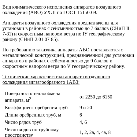
Вид климатического исполнения аппаратов воздушного
охлаждения (АВО) УХЛI по ГОСТ 15150-69.
Аппараты воздушного охлаждения предназначены для
установки в районах с сейсмичностью до 7 баллов (СНиП II-
7-81) и скоростным напором ветра по IУ географическому
району (СНиП 2.01.07-85).
По требованию заказчика аппараты АВО поставляются с
металлической конструкцией, предназначенной для установки
аппаратов в районах с сейсмичностью до 9 баллов и
скоростным напором ветра по
V
географическому району.
Технические характеристики аппарата воздушного
охлаждения зигзагообразного 1АВЗ:
Поверхность теплообмена
от 2250 до 6150
2
аппарата, м
Коэффициент оребрения труб
9 и 20
Длина оребренных труб, м
6
Число рядов труб
4, 6
Число ходов по трубному
1, 2, 2а, 4, 4а, 8
пространству